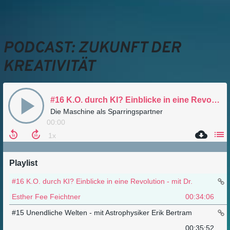
PODCAST: ZUKUNFT DER
KREATIVITÄT