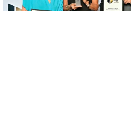
20. Juni 2025
Aus der Agentur
FOUR GERMAN BRAND AWARDS FOR
CALLIES & SCHEWE
Berlin, German Brand Award 2025 and we are
traveling back with a full bag: four winners in one
week, which is something…